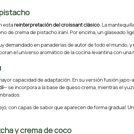
pistacho
n esta
reinterpretación del croissant clásico
. La mantequil
no de crema de pistacho iraní. Por encima, un glaseado lig
muy demandado en panaderías de autor de todo el mundo, y n
rporan el universo aromático de la cocina levantina con una
u
mayor capacidad de adaptación. En su versión fusión japo-
il
— se incorpora a la base de queso crema, mientras el yuz
umbrados.
jo, con capas de sabor que aparecen de forma gradual. Un
tcha y crema de coco