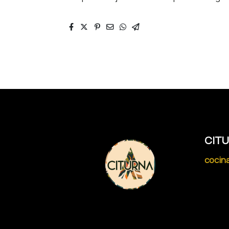
CIT
cocina