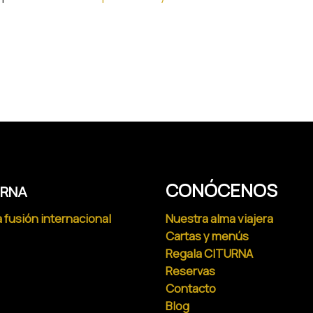
CONÓCENOS
URNA
 fusión internacional
Nuestra alma viajera
Cartas y menús
Regala CITURNA
Reservas
Contacto
Blog