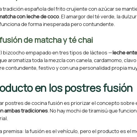
la tradición española del frito crujiente con azúcar se manti
 matcha con leche de coco
. El amargor del té verde, la dulzu
funciona de forma inesperada pero contundente.
nfusión de matcha y té chai
El bizcocho empapado en tres tipos de lácteos —
leche ente
 que aromatiza toda la mezcla con canela, cardamomo, clavo 
re contundente, festivo y con una personalidad propia mu
roducto en los postres fusión
r postres de cocina fusión es priorizar el concepto sobre 
en ambas tradiciones
. No hay mochi de tiramisú que funcio
ial.
ta premisa: la fusión es el vehículo, pero el producto es e