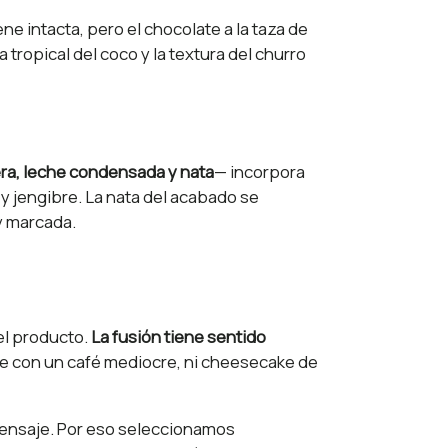
ene intacta, pero el chocolate a la taza de
ra tropical del coco y la textura del churro
ra, leche condensada y nata
— incorpora
y jengibre. La nata del acabado se
y marcada.
el producto.
La fusión tiene sentido
ne con un café mediocre, ni cheesecake de
l mensaje. Por eso seleccionamos