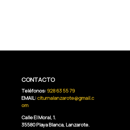
CONTACTO
Teléfonos:
928 63 55 79
EMAIL:
citurnalanzarote@gmail.c
om
Calle El Moral, 1.
35580 Playa Blanca, Lanzarote.